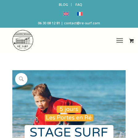
BLOG
FAQ
06 30 08 12 81
|
contact@re-surf.com