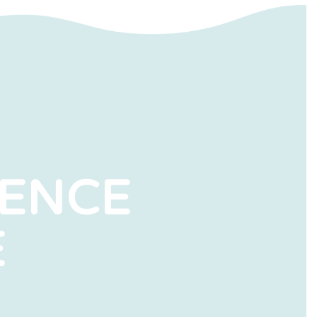
IENCE
E