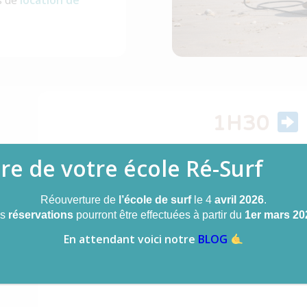
s de
location de
1H30
e de votre école Ré-Surf
1/2 JOURNÉE 
Réouverture de
l’école de surf
le 4
avril 2026
.
es
réservations
pourront être effectuées à partir du
1er mars 20
En attendant voici notre
BLOG
1 JOUR (24