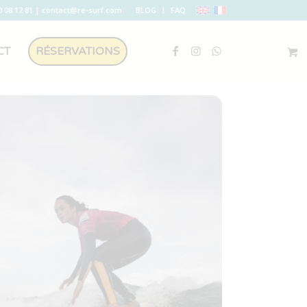
0 08 12 81
|
contact@re-surf.com
BLOG
FAQ
CT
RÉSERVATIONS