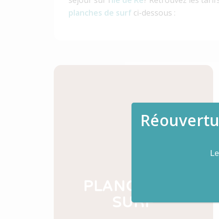
séjour sur l’
Ile de Ré
? Retrouvez les tarif
planches de surf
ci-dessous :
Réouvertur
L
PLANCHE DE
SURF